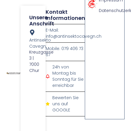
Impressum
Datenschutzerk
Kontakt
Unsere
Informationen
Anschrift
E-Mail:
info@antinsektocavegn.ch
Antinsekto
Cavegn
Mobile: 079 406 73
Kreuzgasse
67
3 |
7000
24h von
Chur
Montag bis
Sonntag für Sie
erreichbar
Bewerten Sie
uns auf
GOOGLE